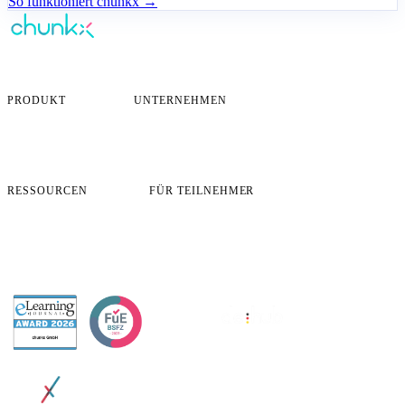
So funktioniert chunkx →
KI-gestütztes Corporate Learning —
personalisiert für jeden Mitarbeiter.
PRODUKT
UNTERNEHMEN
Übersicht
Über uns
So funktioniert es
Karriere
Preise
Blog
Case Studies
Kontakt
RESSOURCEN
FÜR TEILNEHMER
FAQ
App-Login
Sicherheit & Compliance
Lernziele öffnen
Demo buchen
Zertifikat öffnen
Profildaten ändern
Support
AWARDED BY