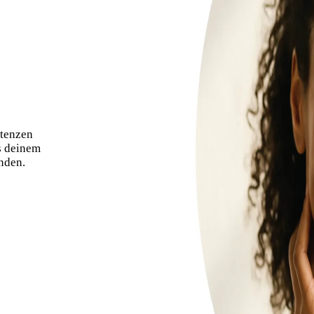
etenzen
s deinem
nden.