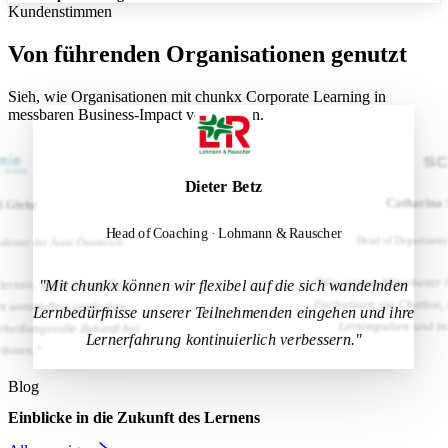
Kundenstimmen
Von führenden Organisationen genutzt
Sieh, wie Organisationen mit chunkx Corporate Learning in
messbaren Business-Impact verwandeln.
Dieter Betz
Melitta Group
Michael Behr
Catharina 
d Glehr
Head of Coaching · Lohmann & Rauscher
Leiter Prävention bei der NADA
Head of Department
ademie der Ärzte Österreich
"Was unsere Mitarbeiter b
"Mit chunkx können wir flexibel auf die sich wandelnden
 lernen, wann immer Zeit
Fachwissen via Chatbot, 
n unmittelbar entdecken –
Lernbedürfnisse unserer Teilnehmenden eingehen und ihre
Lernimpulsen und in
erheißungsvolle Zukunft bei
Lernerfahrung kontinuierlich verbessern."
boten."
Blog
Einblicke in die Zukunft des Lernens