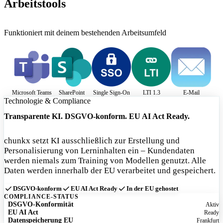
Arbeitstools
Funktioniert mit deinem bestehenden Arbeitsumfeld
Microsoft Teams
SharePoint
Single Sign-On
LTI 1.3
E-Mail
Technologie & Compliance
Transparente KI. DSGVO-konform. EU AI Act Ready.
chunkx setzt KI ausschließlich zur Erstellung und
Personalisierung von Lerninhalten ein – Kundendaten
werden niemals zum Training von Modellen genutzt. Alle
Daten werden innerhalb der EU verarbeitet und gespeichert.
DSGVO-konform
EU AI Act Ready
In der EU gehostet
COMPLIANCE-STATUS
DSGVO-Konformität
Aktiv
EU AI Act
Ready
Datenspeicherung EU
Frankfurt