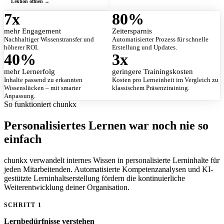
7
x
80
%
mehr Engagement
Zeitersparnis
Nachhaltiger Wissenstransfer und
Automatisierter Prozess für schnelle
höherer ROI.
Erstellung und Updates.
40
%
3
x
mehr Lernerfolg
geringere Trainingskosten
Inhalte passend zu erkannten
Kosten pro Lerneinheit im Vergleich zu
Wissenslücken – mit smarter
klassischem Präsenztraining.
Anpassung.
So funktioniert chunkx
Personalisiertes Lernen war noch nie so
einfach
chunkx verwandelt internes Wissen in personalisierte Lerninhalte für
jeden Mitarbeitenden. Automatisierte Kompetenzanalysen und KI-
gestützte Lerninhaltserstellung fördern die kontinuierliche
Weiterentwicklung deiner Organisation.
SCHRITT 1
Lernbedürfnisse verstehen