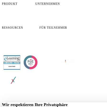
PRODUKT
UNTERNEHMEN
Übersicht
Über uns
So funktioniert es
Karriere
Preise
Blog
Case Studies
Kontakt
RESSOURCEN
FÜR TEILNEHMER
FAQ
App-Login
Sicherheit & Compliance
Lernziele öffnen
Demo buchen
Zertifikat öffnen
Profildaten ändern
Support
AWARDED BY
© 2026 chunkx GmbH. All rights reserved.
Datenschutz
AGB
Impressum
Cookie-Richtlinie
Cookie-Einstellungen
Wir respektieren Ihre Privatsphäre