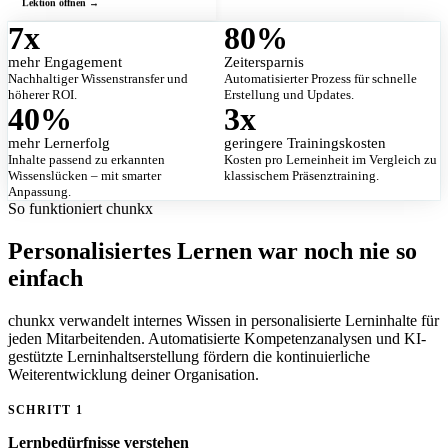
7
x
80
%
mehr Engagement
Zeitersparnis
Nachhaltiger Wissenstransfer und
Automatisierter Prozess für schnelle
höherer ROI.
Erstellung und Updates.
40
%
3
x
mehr Lernerfolg
geringere Trainingskosten
Inhalte passend zu erkannten
Kosten pro Lerneinheit im Vergleich zu
Wissenslücken – mit smarter
klassischem Präsenztraining.
Anpassung.
So funktioniert chunkx
Personalisiertes Lernen war noch nie so
einfach
chunkx verwandelt internes Wissen in personalisierte Lerninhalte für
jeden Mitarbeitenden. Automatisierte Kompetenzanalysen und KI-
gestützte Lerninhaltserstellung fördern die kontinuierliche
Weiterentwicklung deiner Organisation.
SCHRITT 1
Lernbedürfnisse verstehen