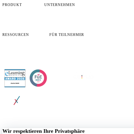
PRODUKT
UNTERNEHMEN
Übersicht
Über uns
So funktioniert es
Karriere
Preise
Blog
Case Studies
Kontakt
RESSOURCEN
FÜR TEILNEHMER
FAQ
App-Login
Sicherheit & Compliance
Lernziele öffnen
Demo buchen
Zertifikat öffnen
Profildaten ändern
Support
AWARDED BY
© 2026 chunkx GmbH. All rights reserved.
Datenschutz
AGB
Impressum
Cookie-Richtlinie
Cookie-Einstellungen
Wir respektieren Ihre Privatsphäre