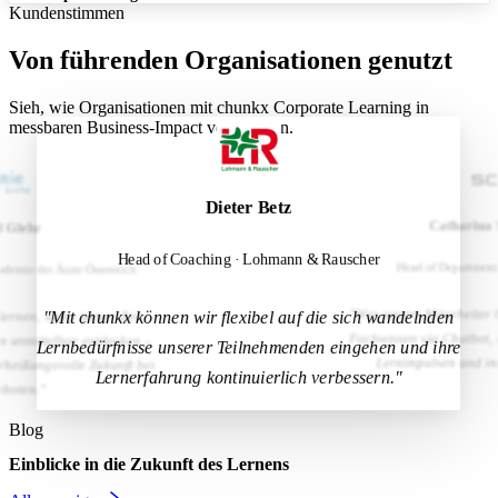
Kundenstimmen
Von führenden Organisationen genutzt
Sieh, wie Organisationen mit chunkx Corporate Learning in
messbaren Business-Impact verwandeln.
Dieter Betz
Melitta Group
Michael Behr
Catharina 
d Glehr
Head of Coaching · Lohmann & Rauscher
Leiter Prävention bei der NADA
Head of Department
ademie der Ärzte Österreich
"Was unsere Mitarbeiter b
"Mit chunkx können wir flexibel auf die sich wandelnden
 lernen, wann immer Zeit
Fachwissen via Chatbot, 
n unmittelbar entdecken –
Lernbedürfnisse unserer Teilnehmenden eingehen und ihre
Lernimpulsen und in
erheißungsvolle Zukunft bei
Lernerfahrung kontinuierlich verbessern."
boten."
Blog
Einblicke in die Zukunft des Lernens