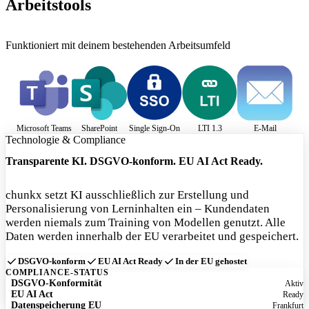
Arbeitstools
Funktioniert mit deinem bestehenden Arbeitsumfeld
Microsoft Teams
SharePoint
Single Sign-On
LTI 1.3
E-Mail
Technologie & Compliance
Transparente KI. DSGVO-konform. EU AI Act Ready.
chunkx setzt KI ausschließlich zur Erstellung und
Personalisierung von Lerninhalten ein – Kundendaten
werden niemals zum Training von Modellen genutzt. Alle
Daten werden innerhalb der EU verarbeitet und gespeichert.
DSGVO-konform
EU AI Act Ready
In der EU gehostet
COMPLIANCE-STATUS
DSGVO-Konformität
Aktiv
EU AI Act
Ready
Datenspeicherung EU
Frankfurt