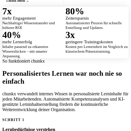
7
x
80
%
mehr Engagement
Zeitersparnis
Nachhaltiger Wissenstransfer und
Automatisierter Prozess für schnelle
höherer ROI.
Erstellung und Updates.
40
%
3
x
mehr Lernerfolg
geringere Trainingskosten
Inhalte passend zu erkannten
Kosten pro Lerneinheit im Vergleich zu
Wissenslücken – mit smarter
klassischem Präsenztraining.
Anpassung.
So funktioniert chunkx
Personalisiertes Lernen war noch nie so
einfach
chunkx verwandelt internes Wissen in personalisierte Lerninhalte für
jeden Mitarbeitenden. Automatisierte Kompetenzanalysen und KI-
gestützte Lerninhaltserstellung fördern die kontinuierliche
Weiterentwicklung deiner Organisation.
SCHRITT 1
Lernbedürfnisse verstehen