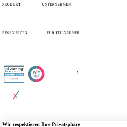
PRODUKT
UNTERNEHMEN
Übersicht
Über uns
So funktioniert es
Karriere
Preise
Blog
Case Studies
Kontakt
RESSOURCEN
FÜR TEILNEHMER
FAQ
App-Login
Sicherheit & Compliance
Lernziele öffnen
Demo buchen
Zertifikat öffnen
Profildaten ändern
Support
AWARDED BY
© 2026 chunkx GmbH. All rights reserved.
Datenschutz
AGB
Impressum
Cookie-Richtlinie
Cookie-Einstellungen
Wir respektieren Ihre Privatsphäre