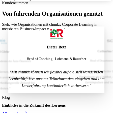
Kundenstimmen
Von führenden Organisationen genutzt
Sieh, wie Organisationen mit chunkx Corporate Learning in
messbaren Business-Impact verwandeln.
Dieter Betz
Melitta Group
Michael Behr
Catharina 
d Glehr
Head of Coaching · Lohmann & Rauscher
Leiter Prävention bei der NADA
Head of Department
ademie der Ärzte Österreich
"Was unsere Mitarbeiter b
"Mit chunkx können wir flexibel auf die sich wandelnden
 lernen, wann immer Zeit
Fachwissen via Chatbot, 
n unmittelbar entdecken –
Lernbedürfnisse unserer Teilnehmenden eingehen und ihre
Lernimpulsen und in
erheißungsvolle Zukunft bei
Lernerfahrung kontinuierlich verbessern."
boten."
Blog
Einblicke in die Zukunft des Lernens